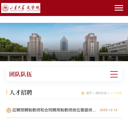
sunbet(中国区)官方网站
团队队伍
人才招聘
首页
>
团队队伍
>
人才招聘
应聘预聘制教师和合同聘用制教师岗位需提供的材料
2025.12.12